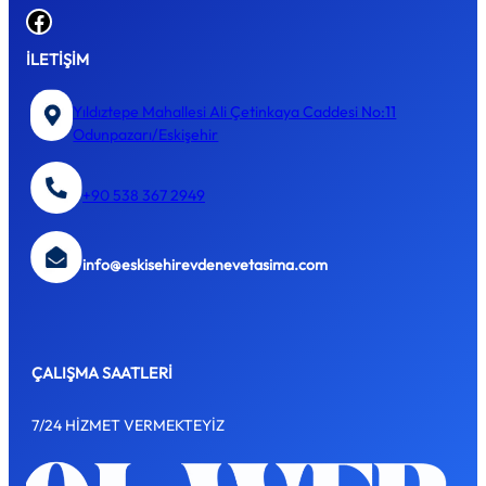
Facebook
İLETİŞİM
Yıldıztepe Mahallesi Ali Çetinkaya Caddesi No:11
Odunpazarı/Eskişehir
+90 538 367 2949
info@eskisehirevdenevetasima.com
ÇALIŞMA SAATLERİ
7/24 HİZMET VERMEKTEYİZ