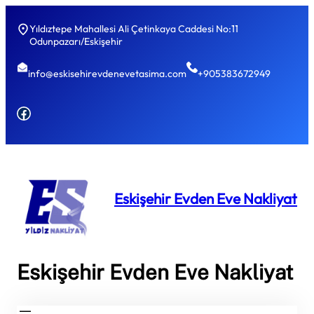
Yıldıztepe Mahallesi Ali Çetinkaya Caddesi No:11
Odunpazarı/Eskişehir
info@eskisehirevdenevetasima.com
+905383672949
Facebook
Eskişehir Evden Eve Nakliyat
Eskişehir Evden Eve Nakliyat