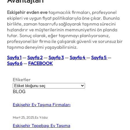
Eskişehir evden eve
taşımacılık firmaları, profesyonel
ekipleri ve uygun fiyat politikalarıyla öne çıkar. Bununla
birlikte, zaman tasarrufu sağlayarak taşınma sürecini
hızlandırır ve müşterilerinin memnuniyetini ön planda
tutar. Sonuç olarak, eğer taşınmayı planlıyorsanız,
profesyonel bir firma ile çalışarak güvenli ve sorunsuz bir
taşınma deneyimi yaşayabilirsiniz.
Sayfa 1
—
Sayfa 2
—
Sayfa 3
—
Sayfa 4
—
Sayfa 5
—
Sayfa 6
—
FACEBOOK
Etiketler
BLOG
Eskişehir Ev Taşıma Firmaları
Mart 25, 2025
.
Es Yıldız
Eskişehir Tepebaşı Ev Taşıma