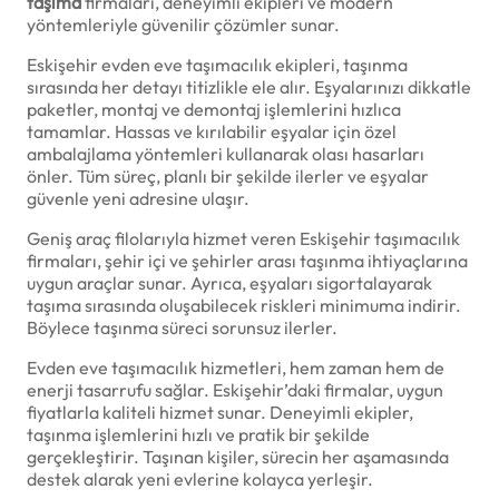
taşıma
firmaları, deneyimli ekipleri ve modern
yöntemleriyle güvenilir çözümler sunar.
Eskişehir evden eve taşımacılık ekipleri, taşınma
sırasında her detayı titizlikle ele alır. Eşyalarınızı dikkatle
paketler, montaj ve demontaj işlemlerini hızlıca
tamamlar. Hassas ve kırılabilir eşyalar için özel
ambalajlama yöntemleri kullanarak olası hasarları
önler. Tüm süreç, planlı bir şekilde ilerler ve eşyalar
güvenle yeni adresine ulaşır.
Geniş araç filolarıyla hizmet veren Eskişehir taşımacılık
firmaları, şehir içi ve şehirler arası taşınma ihtiyaçlarına
uygun araçlar sunar. Ayrıca, eşyaları sigortalayarak
taşıma sırasında oluşabilecek riskleri minimuma indirir.
Böylece taşınma süreci sorunsuz ilerler.
Evden eve taşımacılık hizmetleri, hem zaman hem de
enerji tasarrufu sağlar. Eskişehir’daki firmalar, uygun
fiyatlarla kaliteli hizmet sunar. Deneyimli ekipler,
taşınma işlemlerini hızlı ve pratik bir şekilde
gerçekleştirir. Taşınan kişiler, sürecin her aşamasında
destek alarak yeni evlerine kolayca yerleşir.