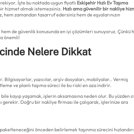
rekiyor. İşte bu noktada uygun fiyatlı
Eskişehir Hızlı Ev Taşıma
bir hizmet almak istemezsiniz.
Hızlı ama güvenilir bir nakliye hiz
anız, hem zamandan tasarruf edersiniz hem de eşyalarınızın
z hem de güvenlik konusunda en iyi çözümleri sunuyoruz. Çünkü h
da önemli!
ecinde Nelere Dikkat
r. Bilgisayarlar, yazıcılar, arşiv dosyaları, mobilyalar.. Vermiş
eme ve planlı taşıma süreci ile bu riski en aza indirir.
n bile kayıp yaşamak, işlerin aksamasına neden olur. Bu yüzden o
rekir. Doğru bir nakliye firması ile çalışarak, işlerinize ara
 paketleneceğini önceden belirlemek taşınma sürecini hızlandırı