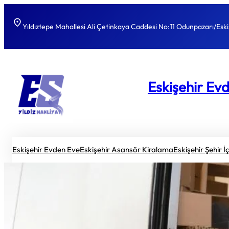
Yıldıztepe Mahallesi Ali Çetinkaya Caddesi No:11 Odunpazarı/Eski
Eskişehir Ev
Eskişehir Evden Eve
Eskişehir Asansör Kiralama
Eskişehir Şehir İ