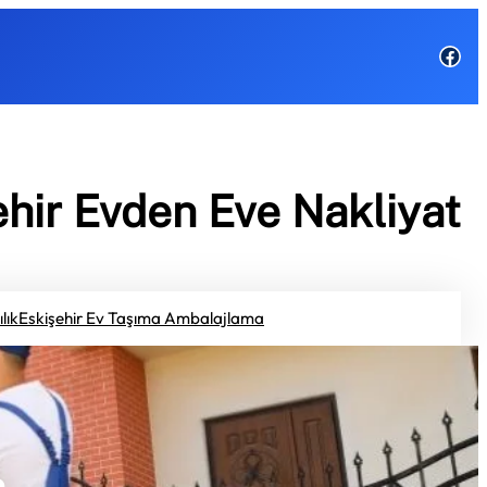
Fac
ehir Evden Eve Nakliyat
lık
Eskişehir Ev Taşıma Ambalajlama