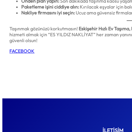
Önden plan yapın:
Son dakikada taşınma kaosu yaşamam
Paketleme işini ciddiye alın:
Kırılacak eşyalar için bal
Nakliye firmasını iyi seçin:
Ucuz ama güvensiz firmalar
Taşınmak gözünüzü korkutmasın!
Eskişehir Hızlı Ev Taşıma,
hizmeti almak için “ES YILDIZ NAKLİYAT” her zaman yanınız
güvenli olsun!
FACEBOOK
İLETİŞİM