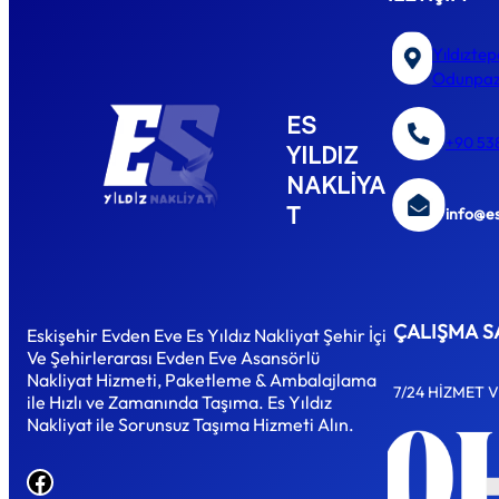
Yıldıztep
Odunpaza
ES
+90 53
YILDIZ
NAKLİYA
T
info@e
ÇALIŞMA S
Eskişehir Evden Eve Es Yıldız Nakliyat Şehir İçi
Ve Şehirlerarası Evden Eve Asansörlü
Nakliyat Hizmeti, Paketleme & Ambalajlama
7/24 HİZMET 
ile Hızlı ve Zamanında Taşıma. Es Yıldız
Nakliyat ile Sorunsuz Taşıma Hizmeti Alın.
Facebook