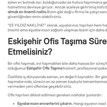
zaten ev bulmak zor, bulduğunuzda ise hızlıca taşınmanız ge
hizmetimiz devreye giriyor. Ancak aceleye getirilmiş kötü 
almak en önemli nokta.
Bizim gibi doğru firma ile çalışırs
güvenliğinden emin olabilirsiniz.
“ES YILDIZ NAKLİYAT” olarak, eşyalarınızı taşırken hem hı
önemli ama eşyalarınızın sağlam ulaşması bizim için daha 
Eskişehir Ofis Taşıma Sür
Etmelisiniz?
Bir ofisi taşımak, evi taşımaktan bile daha hassas bir süreçti
olduğumuz
Eskişehir Ofis Taşıma
hizmeti, profesyonel paketl
Özellikle iş dünyasında zaman, en değerli kaynaktır. Bir gü
taşımalarında, sürecin en az zaman kaybıyla tamamlanması ge
vermeden yeni ofisinize geçebilirsiniz.
Ofis taşırken dikkat edilmesi gereken noktalar şunlardır:
Eşyalarınızın envanterini çıkarın.
Hangi eşyanın nasıl