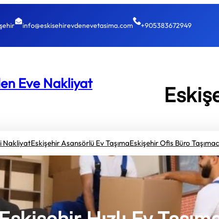
şehir
info@eskisehirevdenevetasima.com
+905383672949
den Eve Nakliyat
Eskiş
çi Nakliyat
Eskişehir Asansörlü Ev Taşıma
Eskişehir Ofis Büro Taşımacı