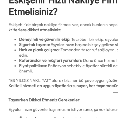
Eskişehir Hızlı Nakliye Fi
Etmelisiniz?
Eskişehir’de birçok nakliye firması var, ancak bunların hepsi
kriterlere dikkat etmelisiniz:
Deneyimli ve güvenilir ekip:
Tecrübeli bir ekip, eşyaları
Sigortalı taşıma:
Eşyalarınızın başına bir şey gelirse 
Hızlı ve planlı çalışma:
Zamandan tasarruf sağlayan, pr
edin.
Referanslar ve müşteri yorumları:
Daha önce hizmet al
Fiyat politikası:
Enflasyon sebebiyle fiyatlar sürekli de
önemli.
“ES YILDIZ NAKLİYAT” olarak biz, her bütçeye uygun çözüm
Kaliteli hizmeti en uygun fiyatlarla sunuyor, her taşınma sür
Taşınırken Dikkat Etmeniz Gerekenler
Eşyalarınızın güvenle taşınmasını istiyorsanız, şu noktalara 