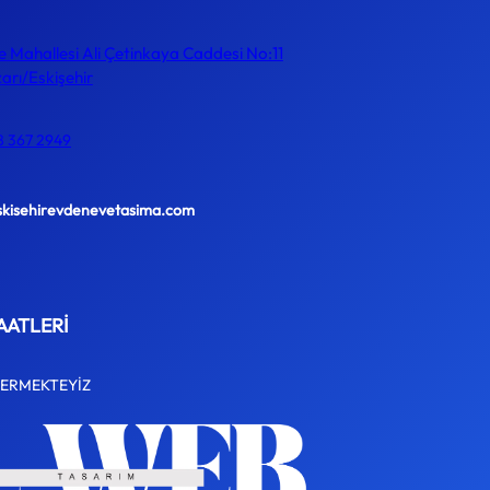
e Mahallesi Ali Çetinkaya Caddesi No:11
rı/Eskişehir
8 367 2949
skisehirevdenevetasima.com
AATLERİ
VERMEKTEYİZ