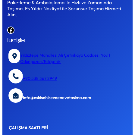
Paketleme & Ambalajlama ile Hızlı ve Zamanında
Taşıma. Es Yıldız Nakliyat ile Sorunsuz Taşıma Hizmeti
Alın.
Facebook
İLETİŞİM
Yıldıztepe Mahallesi Ali Çetinkaya Caddesi No:11
Odunpazarı/Eskişehir
+90 538 367 2949
info@eskisehirevdenevetasima.com
ÇALIŞMA SAATLERİ