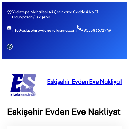
Yıldıztepe Mahallesi Ali Çetinkaya Caddesi No:11
Odunpazarı/Eskişehir
info@eskisehirevdenevetasima.com
+905383672949
Facebook
Eskişehir Evden Eve Nakliyat
Eskişehir Evden Eve Nakliyat